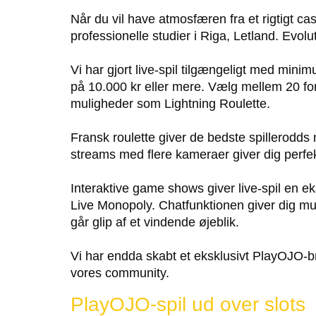
Når du vil have atmosfæren fra et rigtigt c
professionelle studier i Riga, Letland. Ev
Vi har gjort live-spil tilgængeligt med mini
på 10.000 kr eller mere. Vælg mellem 20 for
muligheder som Lightning Roulette.
Fransk roulette giver de bedste spillerod
streams med flere kameraer giver dig perfekte 
Interaktive game shows giver live-spil en ek
Live Monopoly. Chatfunktionen giver dig mul
går glip af et vindende øjeblik.
Vi har endda skabt et eksklusivt PlayOJO-bra
vores community.
PlayOJO-spil ud over slots