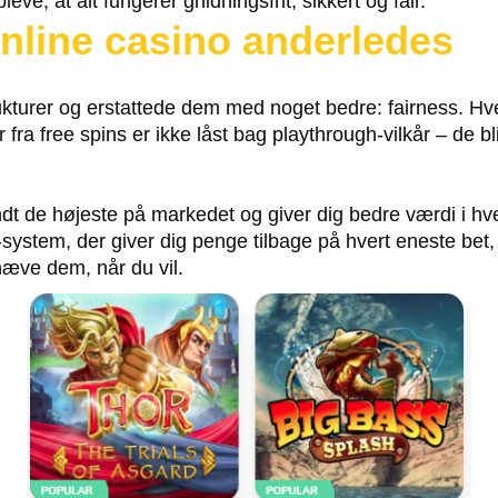
pleve, at alt fungerer gnidningsfrit, sikkert og fair.
nline casino anderledes
rukturer og erstattede dem med noget bedre: fairness.
fra free spins er ikke låst bag playthrough-vilkår – de b
de højeste på markedet og giver dig bedre værdi i hvert 
stem, der giver dig penge tilbage på hvert eneste bet, 
hæve dem, når du vil.