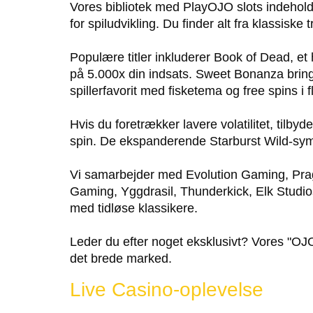
Vores bibliotek med PlayOJO slots indeholde
for spiludvikling. Du finder alt fra klassiske
Populære titler inkluderer Book of Dead, e
på 5.000x din indsats. Sweet Bonanza bringe
spillerfavorit med fisketema og free spins i f
Hvis du foretrækker lavere volatilitet, tilby
spin. De ekspanderende Starburst Wild-sy
Vi samarbejder med Evolution Gaming, Prag
Gaming, Yggdrasil, Thunderkick, Elk Studios
med tidløse klassikere.
Leder du efter noget eksklusivt? Vores "OJO Or
det brede marked.
Live Casino-oplevelse