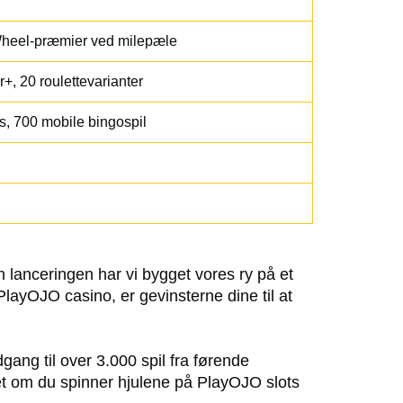
Wheel-præmier ved milepæle
+, 20 roulettevarianter
s, 700 mobile bingospil
en lanceringen har vi bygget vores ry på et
PlayOJO casino, er gevinsterne dine til at
ang til over 3.000 spil fra førende
et om du spinner hjulene på PlayOJO slots