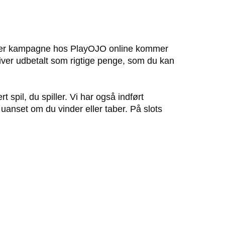
 Hver kampagne hos PlayOJO online kommer
liver udbetalt som rigtige penge, som du kan
spil, du spiller. Vi har også indført
uanset om du vinder eller taber. På slots