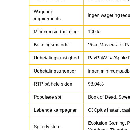
Wagering
Ingen wagering requ
requirements
Minimumsindbetaling
100 kr
Betalingsmetoder
Visa, Mastercard, Pa
Udbetalingshastighed
PayPal/Visa/Apple Pa
Udbetalingsgrænser
Ingen minimumsudbet
RTP på hele siden
98,04%
Populære spil
Book of Dead, Sweet
Løbende kampagner
OJOplus instant cash
Evolution Gaming, P
Spiludviklere