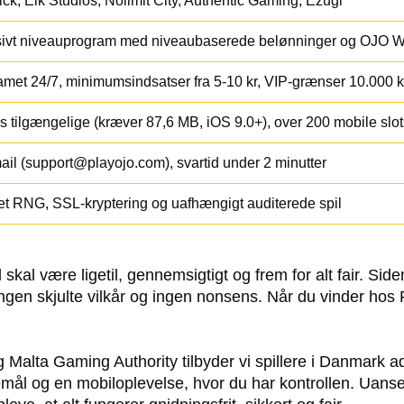
ck, Elk Studios, Nolimit City, Authentic Gaming, Ezugi
sivt niveauprogram med niveaubaserede belønninger og OJO 
met 24/7, minimumsindsatser fra 5-10 kr, VIP-grænser 10.000 kr
 tilgængelige (kræver 87,6 MB, iOS 9.0+), over 200 mobile slot
ail (
support@playojo.com
), svartid under 2 minutter
ret RNG, SSL-kryptering og uafhængigt auditerede spil
skal være ligetil, gennemsigtigt og frem for alt fair. Sid
ngen skjulte vilkår og ingen nonsens. Når du vinder hos 
lta Gaming Authority tilbyder vi spillere i Danmark adg
mål og en mobiloplevelse, hvor du har kontrollen. Uans